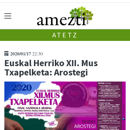
ATETZ
2020/01/17
22:30
Euskal Herriko XII. Mus
Txapelketa: Arostegi