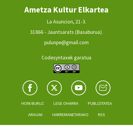
Ametza Kultur Elkartea
La Asuncion, 21-3.
31866 - Jauntsarats (Basaburua).
pulunpe@gmail.com
Codesyntaxek garatua
HONI BURUZ
LEGE OHARRA
PUBLIZITATEA
ARAUAK
HARREMANETARAKO
RSS