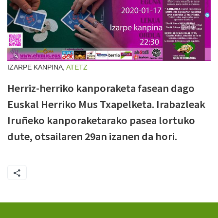
IZARPE KANPINA,
ATETZ
Herriz-herriko kanporaketa fasean dago
Euskal Herriko Mus Txapelketa. Irabazleak
Iruñeko kanporaketarako pasea lortuko
dute, otsailaren 29an izanen da hori.