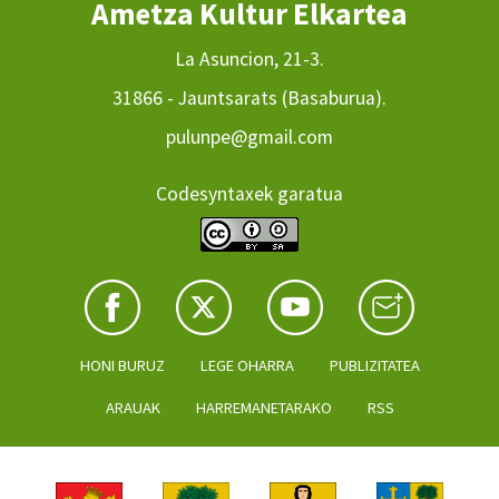
Ametza Kultur Elkartea
La Asuncion, 21-3.
31866 - Jauntsarats (Basaburua).
pulunpe@gmail.com
Codesyntaxek garatua
HONI BURUZ
LEGE OHARRA
PUBLIZITATEA
ARAUAK
HARREMANETARAKO
RSS