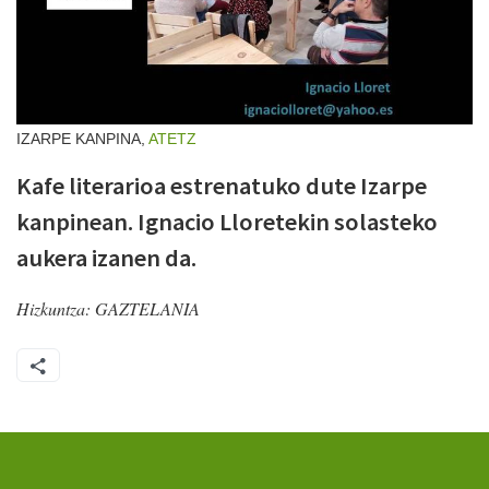
IZARPE KANPINA,
ATETZ
Kafe literarioa estrenatuko dute Izarpe
kanpinean. Ignacio Lloretekin solasteko
aukera izanen da.
Hizkuntza:
GAZTELANIA