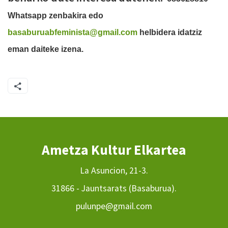
Whatsapp zenbakira edo
basaburuabfeminista@gmail.com
helbidera idatziz
eman daiteke izena.
Ametza Kultur Elkartea
La Asuncion, 21-3.
31866 - Jauntsarats (Basaburua).
pulunpe@gmail.com