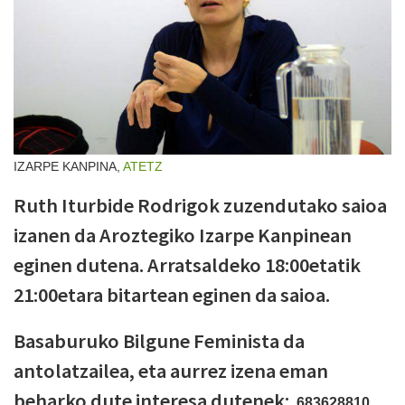
IZARPE KANPINA,
ATETZ
Ruth Iturbide Rodrigok zuzendutako saioa
izanen da Aroztegiko Izarpe Kanpinean
eginen dutena. Arratsaldeko 18:00etatik
21:00etara bitartean eginen da saioa.
Basaburuko Bilgune Feminista da
antolatzailea, eta aurrez izena eman
beharko dute interesa dutenek:
683628810