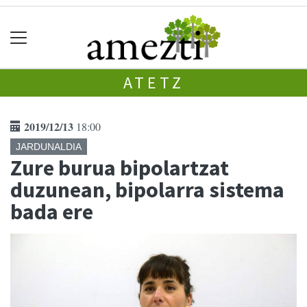
ATETZ
2019/12/13
18:00
JARDUNALDIA
Zure burua bipolartzat
duzunean, bipolarra sistema
bada ere