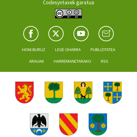
Codesyntaxek garatua
HONI BURUZ
LEGE OHARRA
PUBLIZITATEA
ARAUAK
HARREMANETARAKO
RSS