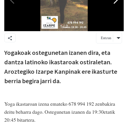
Entzun
Yogakoak ostegunetan izanen dira, eta
dantza latinoko ikastaroak ostiraletan.
Aroztegiko Izarpe Kanpinak ere ikasturte
berria begira jarri da.
Yoga ikastaroan izena emateko 678 994 192 zenbakira
deitu beharra dago. Ostegunetan izanen da 19:30etatik
20:45 bitartera.