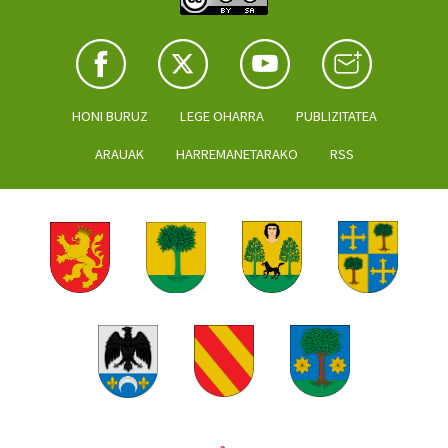
HONI BURUZ
LEGE OHARRA
PUBLIZITATEA
ARAUAK
HARREMANETARAKO
RSS