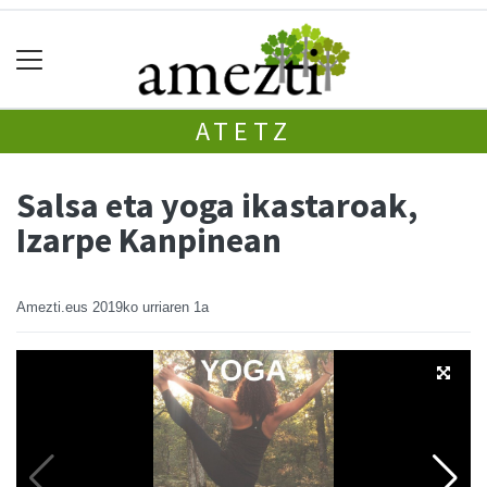
ATETZ
Salsa eta yoga ikastaroak,
Izarpe Kanpinean
Amezti.eus
2019ko urriaren 1a