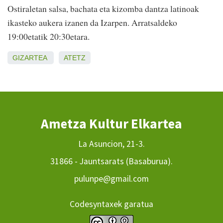
Ostiraletan salsa, bachata eta kizomba dantza latinoak
ikasteko aukera izanen da Izarpen. Arratsaldeko
19:00etatik 20:30etara.
GIZARTEA
ATETZ
Ametza Kultur Elkartea
La Asuncion, 21-3.
31866 - Jauntsarats (Basaburua).
pulunpe@gmail.com
Codesyntaxek garatua