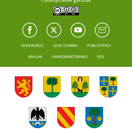
HONI BURUZ
LEGE OHARRA
PUBLIZITATEA
ARAUAK
HARREMANETARAKO
RSS