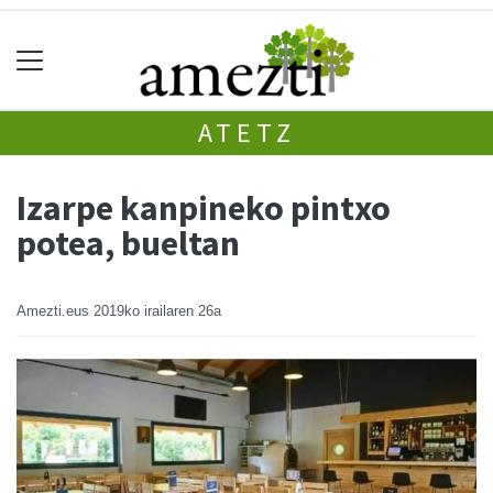
ATETZ
Izarpe kanpineko pintxo
potea, bueltan
Amezti.eus
2019ko irailaren 26a