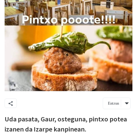
Entzun
Uda pasata, Gaur, osteguna, pintxo potea
izanen da Izarpe kanpinean.