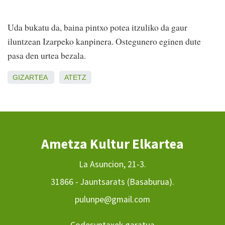
Uda bukatu da, baina pintxo potea itzuliko da gaur
iluntzean Izarpeko kanpinera. Ostegunero eginen dute
pasa den urtea bezala.
GIZARTEA
ATETZ
Ametza Kultur Elkartea
La Asuncion, 21-3.
31866 - Jauntsarats (Basaburua).
pulunpe@gmail.com
Codesyntaxek garatua