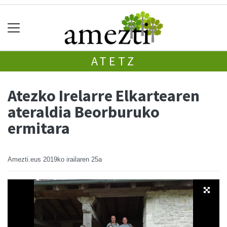
ATETZ
Atezko Irelarre Elkartearen
ateraldia Beorburuko
ermitara
Amezti.eus
2019ko irailaren 25a