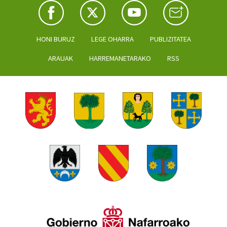
HONI BURUZ
LEGE OHARRA
PUBLIZITATEA
ARAUAK
HARREMANETARAKO
RSS