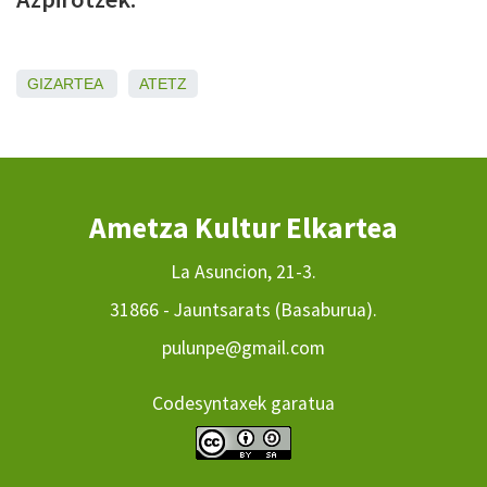
GIZARTEA
ATETZ
Ametza Kultur Elkartea
La Asuncion, 21-3.
31866 - Jauntsarats (Basaburua).
pulunpe@gmail.com
Codesyntaxek garatua