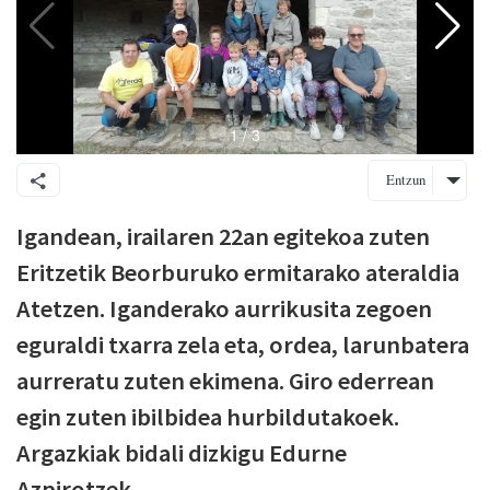
Entzun
Igandean, irailaren 22an egitekoa zuten
Eritzetik Beorburuko ermitarako ateraldia
Atetzen. Iganderako aurrikusita zegoen
eguraldi txarra zela eta, ordea, larunbatera
aurreratu zuten ekimena. Giro ederrean
egin zuten ibilbidea hurbildutakoek.
Argazkiak bidali dizkigu Edurne
Azpirotzek.