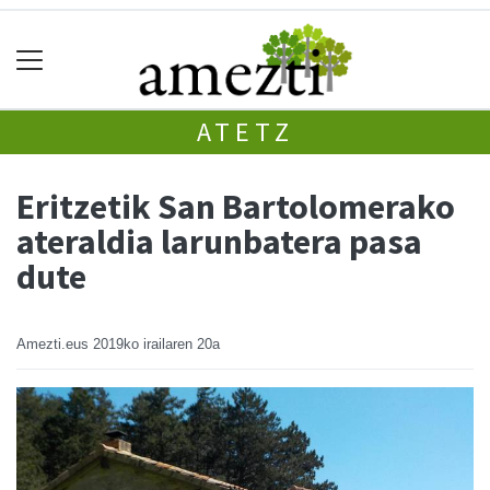
ATETZ
Eritzetik San Bartolomerako
ateraldia larunbatera pasa
dute
Amezti.eus
2019ko irailaren 20a