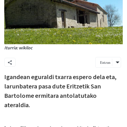
Iturria: wikiloc
Entzun
Igandean eguraldi txarra espero dela eta,
larunbatera pasa dute Eritzetik San
Bartolome ermitara antolatutako
ateraldia.