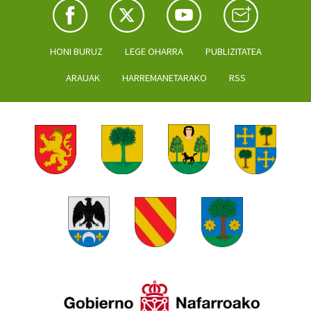
HONI BURUZ
LEGE OHARRA
PUBLIZITATEA
ARAUAK
HARREMANETARAKO
RSS