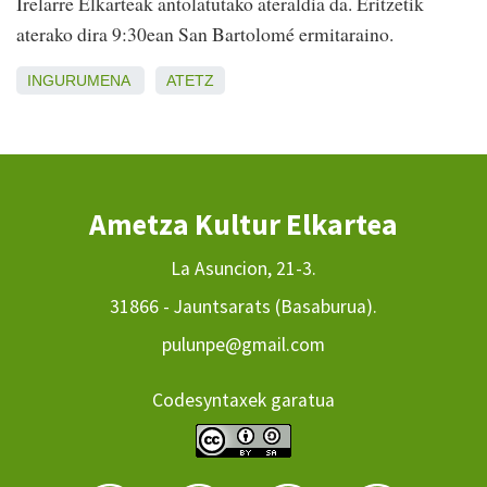
Irelarre Elkarteak antolatutako ateraldia da. Eritzetik
aterako dira 9:30ean San Bartolomé ermitaraino.
INGURUMENA
ATETZ
Ametza Kultur Elkartea
La Asuncion, 21-3.
31866 - Jauntsarats (Basaburua).
pulunpe@gmail.com
Codesyntaxek garatua