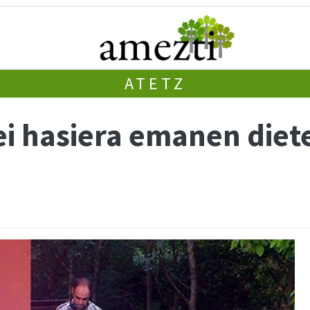
ATETZ
i hasiera emanen diete