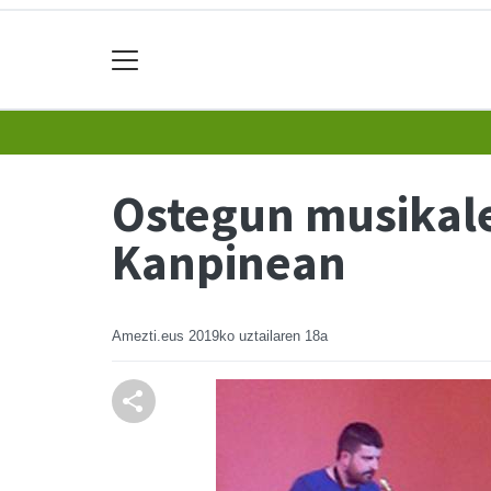
Ostegun musikale
Kanpinean
Amezti.eus
2019ko uztailaren 18a