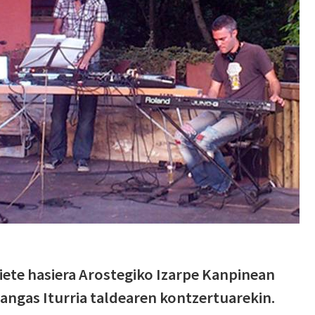
ete hasiera Arostegiko Izarpe Kanpinean
angas Iturria taldearen kontzertuarekin.