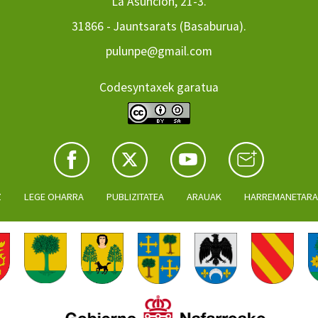
La Asuncion, 21-3.
31866 - Jauntsarats (Basaburua).
pulunpe@gmail.com
Codesyntaxek garatua
Z
LEGE OHARRA
PUBLIZITATEA
ARAUAK
HARREMANETAR