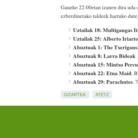
Gaueko 22:00etan izanen dira uda 
ezberdinetako taldeek hartuko dute
Uztailak 18: Multigangas It
Uztailak 25: Alberto Iriarte
Abuztuak 1: The Txerigans
Abuztuak 8: Larra Bideak
.
Abuztuak 15: Mintxo Percu
Abuztuak 22: Etna Maid
. B
Abuztuak 29: Parachutes
. 
GIZARTEA
ATETZ