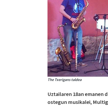
The Txerigans taldea
Uztailaren 18an emanen di
ostegun musikalei, Multig