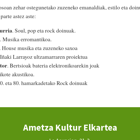
osoan zehar ostegunetako zuzeneko emanaldiak, estilo eta doin
 parte astez aste:
urria
. Soul, pop eta rock doinuak.
. Musika erromantikoa.
. House musika eta zuzeneko saxoa
 Iñaki Larrayoz ultzamarraren proiektua
tor
. Bertsioak bateria elektronikoarekin joak
ikote akustikoa.
70. eta 80. hamarkadetako Rock doinuak
Ametza Kultur Elkartea