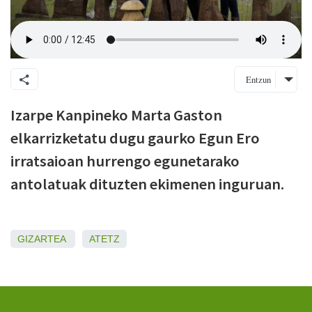
Entzun
Izarpe Kanpineko Marta Gaston
elkarrizketatu dugu gaurko Egun Ero
irratsaioan hurrengo egunetarako
antolatuak dituzten ekimenen inguruan.
GIZARTEA
ATETZ