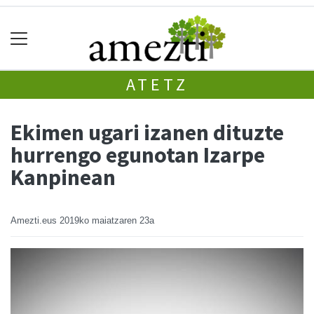
ATETZ
Ekimen ugari izanen dituzte
hurrengo egunotan Izarpe
Kanpinean
Amezti.eus
2019ko maiatzaren 23a