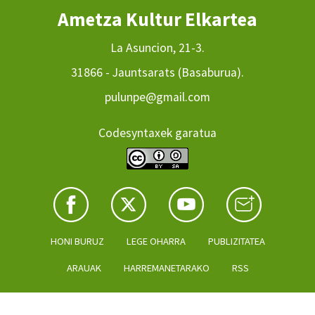
Ametza Kultur Elkartea
La Asuncion, 21-3.
31866 - Jauntsarats (Basaburua).
pulunpe@gmail.com
Codesyntaxek garatua
HONI BURUZ
LEGE OHARRA
PUBLIZITATEA
ARAUAK
HARREMANETARAKO
RSS