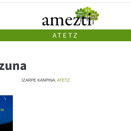
ATETZ
izuna
IZARPE KANPINA,
ATETZ