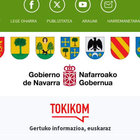
Z
LEGE OHARRA
PUBLIZITATEA
ARAUAK
HARREMANETAR
Gertuko informazioa, euskaraz