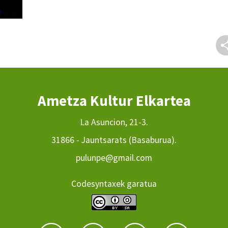
Ametza Kultur Elkartea
La Asuncion, 21-3.
31866 - Jauntsarats (Basaburua).
pulunpe@gmail.com
Codesyntaxek garatua