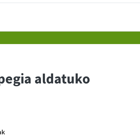
pegia aldatuko
ak