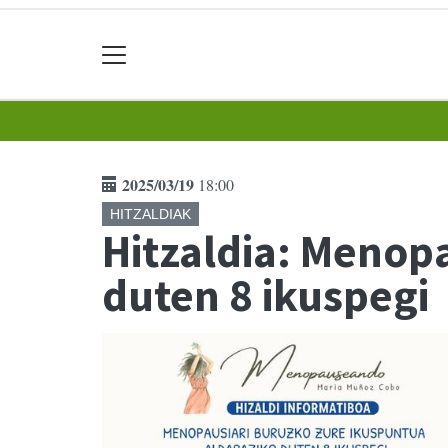
2025/03/19
18:00
HITZALDIAK
Hitzaldia: Menop
duten 8 ikuspegi