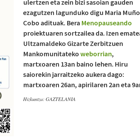
ulertzen eta zein bizi sasoian gauden
ezagutzen lagunduko digu Maria Muño
Cobo adituak. Bera
Menopauseando
proiektuaren sortzailea da. Izen emate
Ultzamaldeko Gizarte Zerbitzuen
Mankomunitateko
weborrian
,
martxoaren 13an baino lehen. Hiru
saiorekin jarraitzeko aukera dago:
martxoaren 26an, apirilaren 2an eta 9a
Hizkuntza:
GAZTELANIA