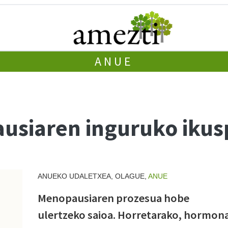
ANUE
ausiaren inguruko ikus
ANUEKO UDALETXEA, OLAGUE,
ANUE
Menopausiaren prozesua hobe
ulertzeko saioa. Horretarako, hormon