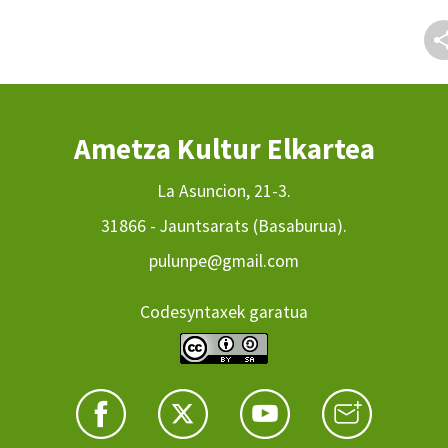
Ametza Kultur Elkartea
La Asuncion, 21-3.
31866 - Jauntsarats (Basaburua).
pulunpe@gmail.com
Codesyntaxek garatua