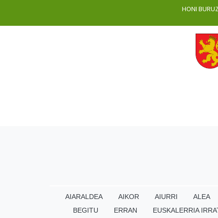
HONI BURU
AIARALDEA
AIKOR
AIURRI
ALEA
BEGITU
ERRAN
EUSKALERRIA IRRA