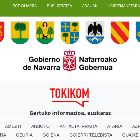
Z
LEGE OHARRA
PUBLIZITATEA
ARAUAK
HARREMANETAR
Gertuko informazioa, euskaraz
AMEZTI
ANBOTO
ANTXETA IRRATIA
ATARIA
AZP
TIA
GEURIA
GOIENA
GOIERRI TELEBISTA
GUAIXE