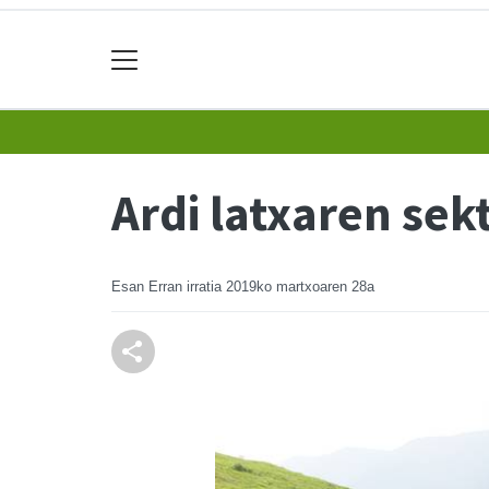
Ardi latxaren sek
Esan Erran irratia
2019ko martxoaren 28a