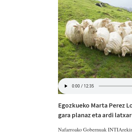
Egozkueko Marta Perez Lo
gara planaz eta ardi latxa
Nafarroako Gobernuak INTIArekin b