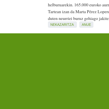
helburuarekin. 165.000 euroko aurr
Tartean izan da Marta Pérez Loper
duten neurriei buruz gehiago jakite
NEKAZARITZA
ANUE