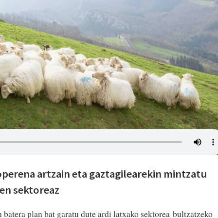
perena artzain eta gaztagilearekin mintzatu
ren sektoreaz
atera plan bat garatu dute ardi latxako sektorea bultzatzeko