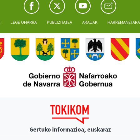
Z
LEGE OHARRA
PUBLIZITATEA
ARAUAK
HARREMANETAR
Gertuko informazioa, euskaraz