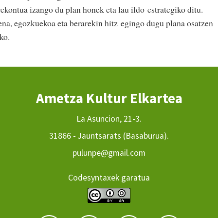
ekontua izango du plan honek eta lau ildo estrategiko ditu.
ena, egozkuekoa eta berarekin hitz egingo dugu plana osatzen
ko.
Ametza Kultur Elkartea
La Asuncion, 21-3.
31866 - Jauntsarats (Basaburua).
pulunpe@gmail.com
Codesyntaxek garatua