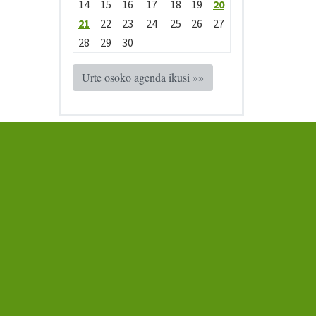
14
15
16
17
18
19
20
21
22
23
24
25
26
27
28
29
30
Urte osoko agenda ikusi »»