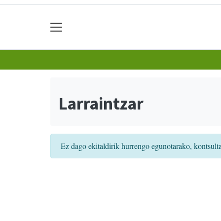
Larraintzar
Ez dago ekitaldirik hurrengo egunotarako, kontsult