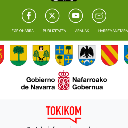
Z
LEGE OHARRA
PUBLIZITATEA
ARAUAK
HARREMANETAR