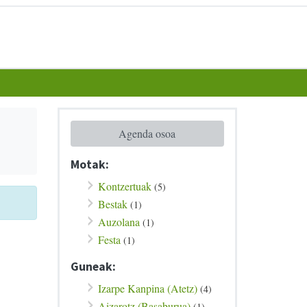
Agenda osoa
Motak:
Kontzertuak
(5)
Bestak
(1)
Auzolana
(1)
Festa
(1)
Guneak:
Izarpe Kanpina (Atetz)
(4)
Aizarotz (Basaburua)
(1)