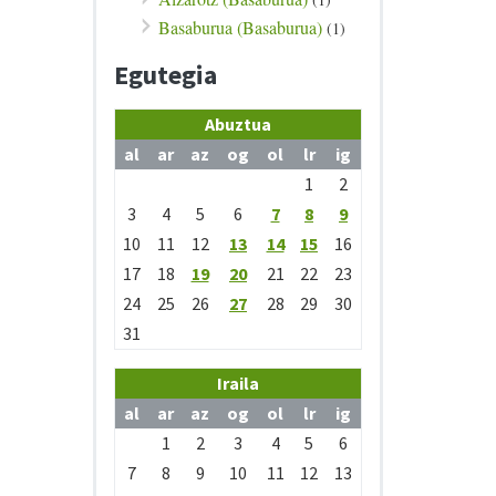
Basaburua (Basaburua)
(1)
Egutegia
Abuztua
al
ar
az
og
ol
lr
ig
1
2
3
4
5
6
7
8
9
10
11
12
13
14
15
16
17
18
19
20
21
22
23
24
25
26
27
28
29
30
31
Iraila
al
ar
az
og
ol
lr
ig
1
2
3
4
5
6
7
8
9
10
11
12
13