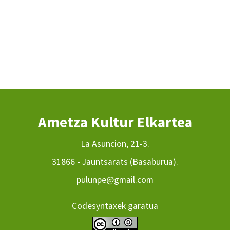
Ametza Kultur Elkartea
La Asuncion, 21-3.
31866 - Jauntsarats (Basaburua).
pulunpe@gmail.com
Codesyntaxek garatua