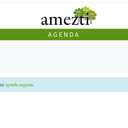
AGENDA
atu
agenda nagusia
.