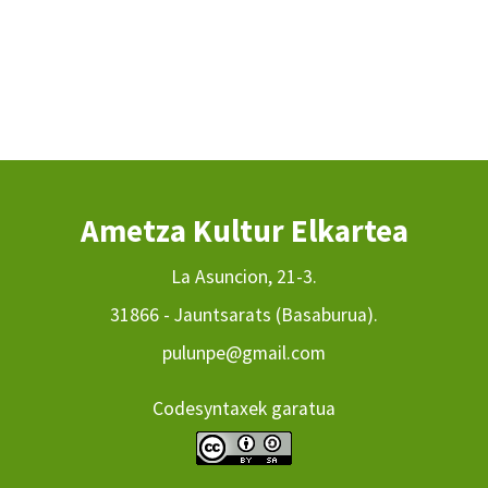
Ametza Kultur Elkartea
La Asuncion, 21-3.
31866 - Jauntsarats (Basaburua).
pulunpe@gmail.com
Codesyntaxek garatua