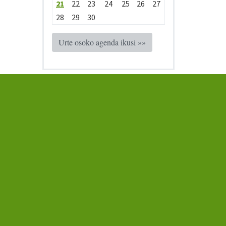
21
22
23
24
25
26
27
28
29
30
Urte osoko agenda ikusi »»