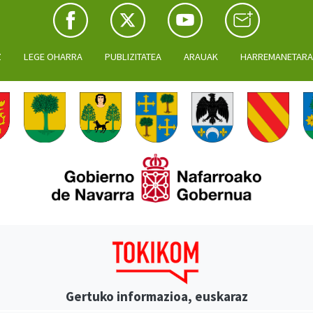
Z
LEGE OHARRA
PUBLIZITATEA
ARAUAK
HARREMANETAR
Gertuko informazioa, euskaraz