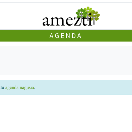
AGENDA
atu
agenda nagusia
.