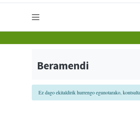
Beramendi
Ez dago ekitaldirik hurrengo egunotarako, kontsult