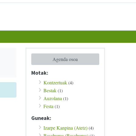
Agenda osoa
Motak:
Kontzertuak
(4)
Bestak
(1)
Auzolana
(1)
Festa
(1)
Guneak:
Izarpe Kanpina (Atetz)
(4)
Basaburua (Basaburua)
(1)