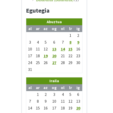
Egutegia
Abuztua
al
ar
az
og
ol
lr
ig
1
2
3
4
5
6
7
8
9
10
11
12
13
14
15
16
17
18
19
20
21
22
23
24
25
26
27
28
29
30
31
Iraila
al
ar
az
og
ol
lr
ig
1
2
3
4
5
6
7
8
9
10
11
12
13
14
15
16
17
18
19
20