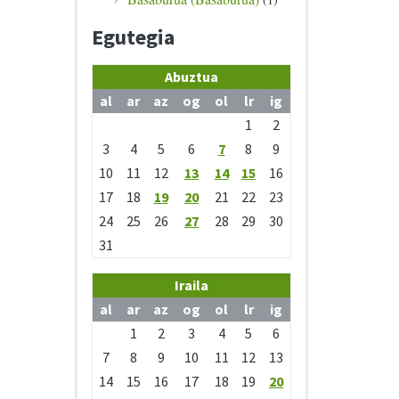
Egutegia
Abuztua
al
ar
az
og
ol
lr
ig
1
2
3
4
5
6
7
8
9
10
11
12
13
14
15
16
17
18
19
20
21
22
23
24
25
26
27
28
29
30
31
Iraila
al
ar
az
og
ol
lr
ig
1
2
3
4
5
6
7
8
9
10
11
12
13
14
15
16
17
18
19
20