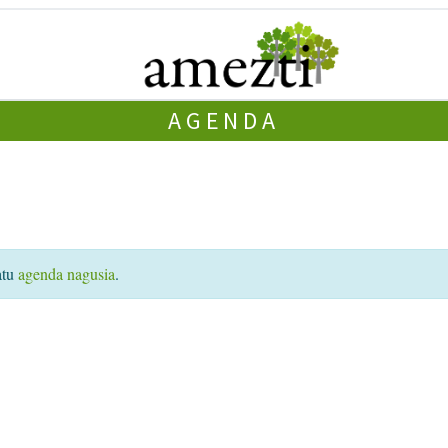
AGENDA
atu
agenda nagusia
.