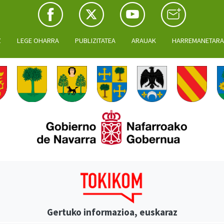
Z
LEGE OHARRA
PUBLIZITATEA
ARAUAK
HARREMANETAR
Gertuko informazioa, euskaraz