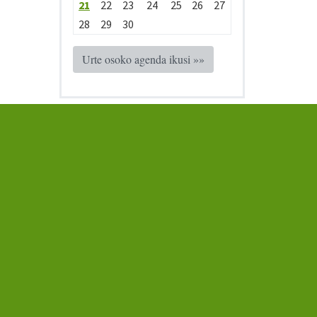
21
22
23
24
25
26
27
28
29
30
Urte osoko agenda ikusi »»