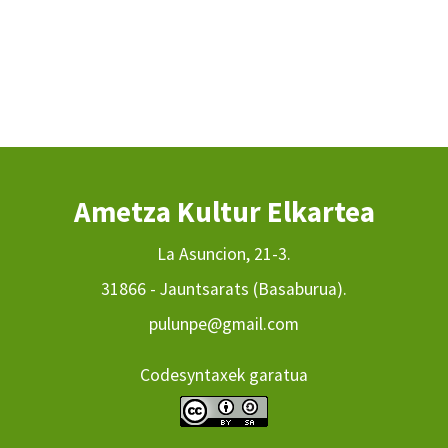
Ametza Kultur Elkartea
La Asuncion, 21-3.
31866 - Jauntsarats (Basaburua).
pulunpe@gmail.com
Codesyntaxek garatua