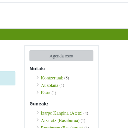
Agenda osoa
Motak:
Kontzertuak
(5)
Auzolana
(1)
Festa
(1)
Guneak:
Izarpe Kanpina (Atetz)
(4)
Aizarotz (Basaburua)
(1)
Basaburua (Basaburua)
(1)