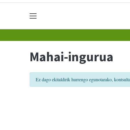
Mahai-ingurua
Ez dago ekitaldirik hurrengo egunotarako, kontsult