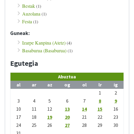
Bestak
(1)
Auzolana
(1)
Festa
(1)
Guneak:
Izarpe Kanpina (Atetz)
(4)
Basaburua (Basaburua)
(1)
Egutegia
Abuztua
al
ar
az
og
ol
lr
ig
1
2
3
4
5
6
7
8
9
10
11
12
13
14
15
16
17
18
19
20
21
22
23
24
25
26
27
28
29
30
31