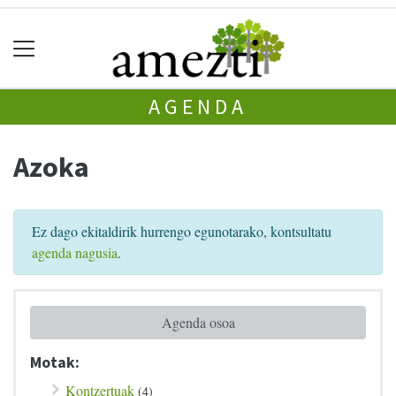
AGENDA
Azoka
Ez dago ekitaldirik hurrengo egunotarako, kontsultatu
agenda nagusia
.
Agenda osoa
Motak:
Kontzertuak
(4)