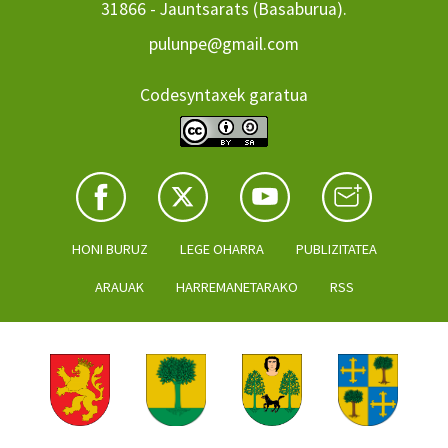
31866 - Jauntsarats (Basaburua).
pulunpe@gmail.com
Codesyntaxek garatua
HONI BURUZ
LEGE OHARRA
PUBLIZITATEA
ARAUAK
HARREMANETARAKO
RSS