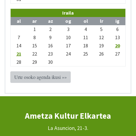
Iraila
al
ar
az
og
ol
lr
ig
1
2
3
4
5
6
7
8
9
10
11
12
13
14
15
16
17
18
19
20
21
22
23
24
25
26
27
28
29
30
Urte osoko agenda ikusi »»
Ametza Kultur Elkartea
La Asuncion, 21-3.