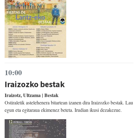
10:00
Iraizozko bestak
Iraizotz, Ultzama | Bestak
Ostiraletik astelehenera bitartean izanen dira Iraizozko bestak. Lau
egun eta egitaraua ekimenez beteta. Irudian ikusi dezakezue.