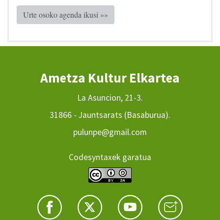
Urte osoko agenda ikusi »»
Ametza Kultur Elkartea
La Asuncion, 21-3.
31866 - Jauntsarats (Basaburua).
pulunpe@gmail.com
Codesyntaxek garatua