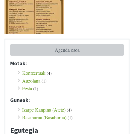
Agenda osoa
Motak:
Kontzertuak
(4)
Auzolana
(1)
Festa
(1)
Guneak:
Izarpe Kanpina (Atetz)
(4)
Basaburua (Basaburua)
(1)
Egutegia