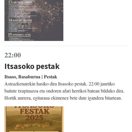
22:00
Itsasoko pestak
Itsaso, Basaburua | Pestak
Asteazkenarekin hasiko dira Itsasoko pestak. 22:00 jaurtiko
baitute txupinazoa eta ondoren afari herrikoi batean bilduko dira.
Hortik aurrera, egitaraua ekimenez bete dute igandera bitartean.