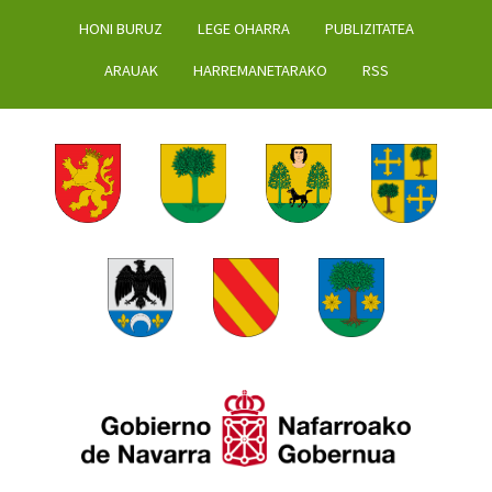
HONI BURUZ
LEGE OHARRA
PUBLIZITATEA
ARAUAK
HARREMANETARAKO
RSS