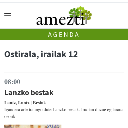
AGENDA
Ostirala, irailak 12
08:00
Lanzko bestak
Lantz, Lantz | Bestak
Igandera arte iraungo dute Lanzko bestak. Irudian duzue egitaraua
osorik.